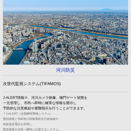
河川防災
次世代監視システム(TIFAMOS)
J-ALERT情報※、河川カメラ映像、樋門ゲート状態を
一元管理し、市民へ即時に確実な情報を開示し
予防的な注意喚起や避難指示を行うことができます。
＊J-ALERT（全国瞬時警報システム）；
通信衛星と市町村の同報系防災行政無線や
有線放送電話を利用し、
緊急情報を住民へ瞬時に伝達するシステム。