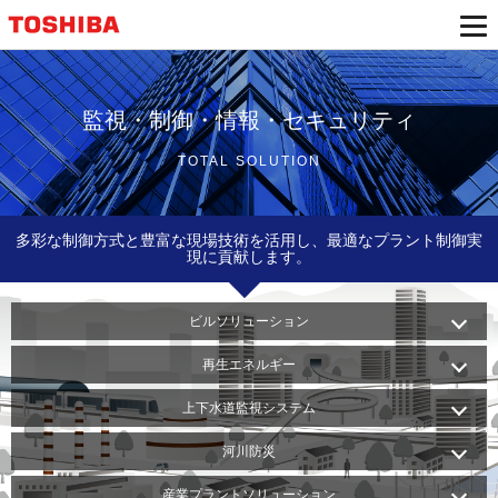
監視・制御・情報・セキュリティ
TOTAL SOLUTION
多彩な制御方式と豊富な現場技術を活用し、最適なプラント制御実
現に貢献します。
ビルソリューション
再生エネルギー
上下水道監視システム
河川防災
産業プラントソリューション