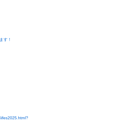
ます！
/iifes2025.html?