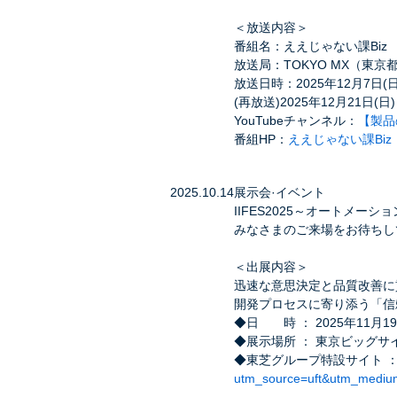
＜放送内容＞
番組名：ええじゃない課Biz
放送局：TOKYO MX（東
放送日時：2025年12月7日(日)
(再放送)2025年12月21日(日)
YouTubeチャンネル：
【製品
番組HP：
ええじゃない課Biz
2025.10.14
展示会·イベント
IIFES2025～オートメ
みなさまのご来場をお待ちし
＜出展内容＞
迅速な意思決定と品質改善に
開発プロセスに寄り添う「信
◆日 時 ： 2025年11月19
◆展示場所 ： 東京ビッグサイ
◆東芝グループ特設サイト 
utm_source=uft&utm_medium