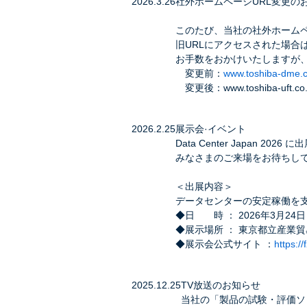
2026.3.26
社外ホームページURL変更の
このたび、当社の社外ホームペ
旧URLにアクセスされた場合
お手数をおかけいたしますが
変更前：
www.toshiba-dme.c
変更後：
www.toshiba-uft.co.
2026.2.25
展示会·イベント
Data Center Japan 2026
みなさまのご来場をお待ちし
＜出展内容＞
データセンターの安定稼働を
◆日 時 ： 2026年3月24日（
◆展示場所 ： 東京都立産業貿
◆展示会公式サイト ：
https://
2025.12.25
TV放送のお知らせ
当社の「製品の試験・評価ソリ